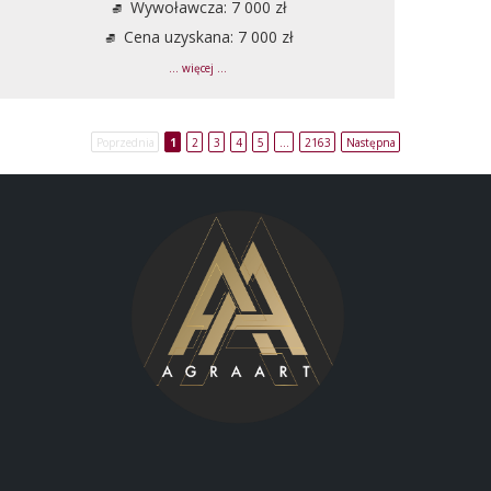
Wywoławcza: 7 000 zł
Cena uzyskana: 7 000 zł
... więcej ...
Poprzednia
1
2
3
4
5
…
2163
Następna