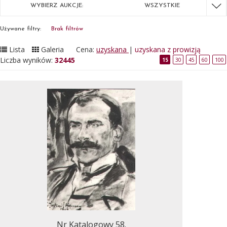
WYBIERZ AUKCJE:
WSZYSTKIE
Używane filtry:
Brak filtrów
Lista
Galeria
Cena:
uzyskana
|
uzyskana z prowizją
Liczba wyników:
32445
15
30
45
60
100
Nr Katalogowy 58.