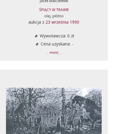
Jacek Malczewski
ŚPIĄCY W TRAWIE
olej, płótno
aukcja z
23 września 1990
Wywoławcza: 0 zł
Cena uzyskana: -
... więcej ...