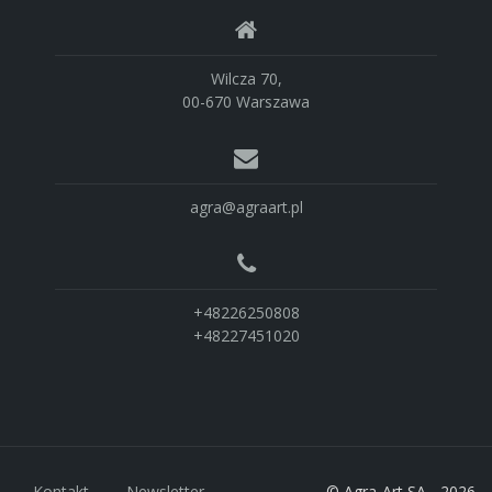
Wilcza 70,
00-670 Warszawa
agra@agraart.pl
+48226250808
+48227451020
Kontakt
Newsletter
© Agra-Art SA - 2026