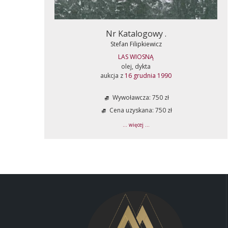
Nr Katalogowy .
Stefan Filipkiewicz
LAS WIOSNĄ
olej, dykta
aukcja z
16 grudnia 1990
Wywoławcza: 750 zł
Cena uzyskana: 750 zł
... więcej ...