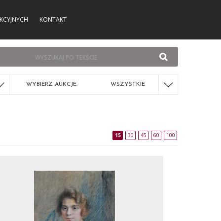
KCYJNYCH
KONTAKT
WYBIERZ AUKCJE:
WSZYSTKIE
15
30
45
60
100