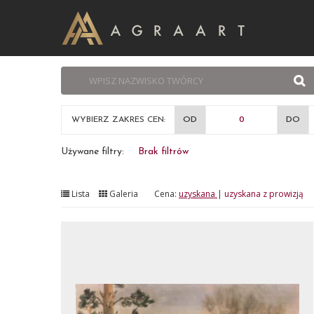
WYBIERZ ZAKRES CEN:
OD
DO
Używane filtry:
Brak filtrów
Lista
Galeria
Cena:
uzyskana
|
uzyskana z prowizją