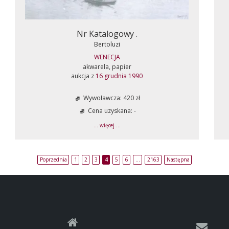
Nr Katalogowy .
Bertoluzi
WENECJA
akwarela, papier
aukcja z
16 grudnia 1990
Wywoławcza: 420 zł
Cena uzyskana: -
... więcej ...
Poprzednia
1
2
3
4
5
6
…
2163
Następna