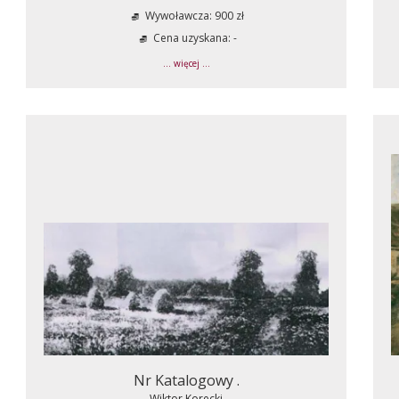
Wywoławcza: 900 zł
Cena uzyskana: -
... więcej ...
Nr Katalogowy .
Wiktor Korecki