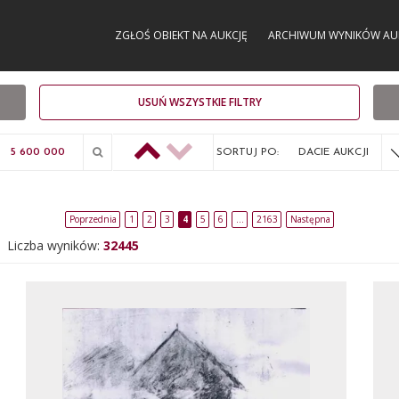
ZGŁOŚ OBIEKT NA AUKCJĘ
ARCHIWUM WYNIKÓW AU
USUŃ WSZYSTKIE FILTRY
SORTUJ PO:
DACIE AUKCJI
Poprzednia
1
2
3
4
5
6
…
2163
Następna
Liczba wyników:
32445