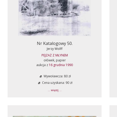
Nr Katalogowy 50.
Jerzy Wolff
PEJZAŻ Z MŁYNEM
ołówek, papier
aukcja z
16 grudnia 1990
Wywoławcza: 80 zł
Cena uzyskana: 90 zł
... więcej ...