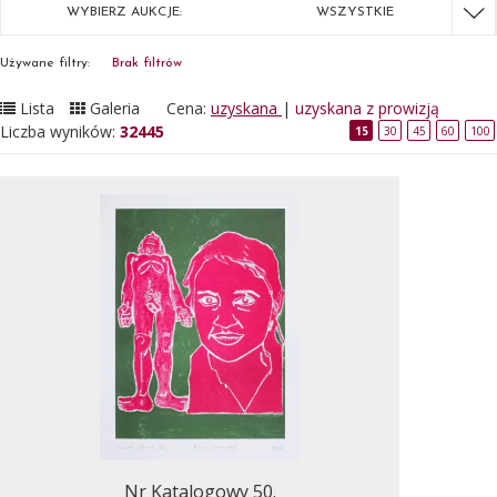
WYBIERZ AUKCJE:
WSZYSTKIE
Używane filtry:
Brak filtrów
Lista
Galeria
Cena:
uzyskana
|
uzyskana z prowizją
Liczba wyników:
32445
15
30
45
60
100
Nr Katalogowy 50.