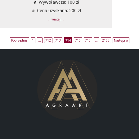
Wywoławcza: 100 zł
Cena uzyskana: 200 zł
... więcej ...
Poprzednia
1
…
712
713
714
715
716
…
2163
Następna