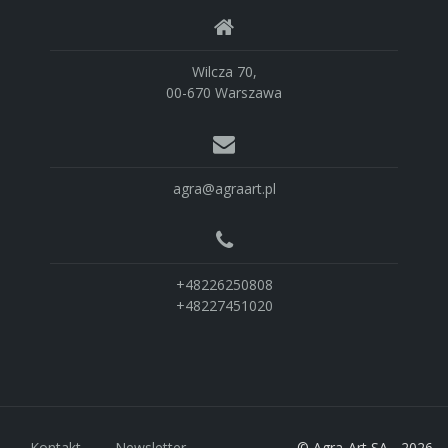
Wilcza 70,
00-670 Warszawa
agra@agraart.pl
+48226250808
+48227451020
Kontakt
Newsletter
© Agra-Art SA - 2026