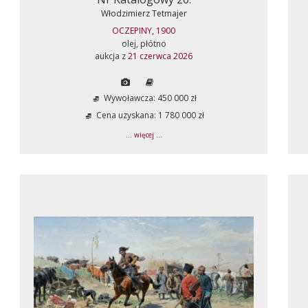
Włodzimierz Tetmajer
OCZEPINY, 1900
olej, płótno
aukcja z
21 czerwca 2026
Wywoławcza: 450 000 zł
Cena uzyskana: 1 780 000 zł
... więcej ...