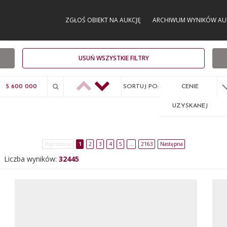
ZGŁOŚ OBIEKT NA AUKCJĘ
ARCHIWUM WYNIKÓW AU
USUŃ WSZYSTKIE FILTRY
SORTUJ PO:
CENIE
UZYSKANEJ
Poprzednia
1
2
3
4
5
…
2163
Następna
Liczba wyników:
32445