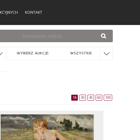
KCYJNYCH
KONTAKT
WYBIERZ AUKCJE:
WSZYSTKIE
15
30
45
60
100