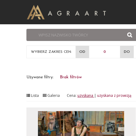
WYBIERZ ZAKRES CEN:
OD
DO
Używane filtry:
Brak filtrów
Lista
Galeria
Cena:
uzyskana
|
uzyskana z prowizją