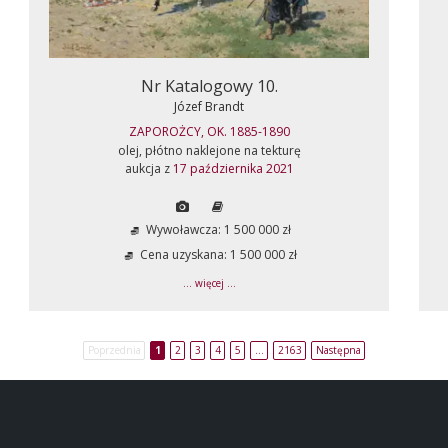
Nr Katalogowy 10.
Józef Brandt
ZAPOROŻCY, OK. 1885-1890
olej, płótno naklejone na tekturę
aukcja z
17 października 2021
Wywoławcza: 1 500 000 zł
Cena uzyskana: 1 500 000 zł
... więcej ...
Poprzednia
1
2
3
4
5
…
2163
Następna