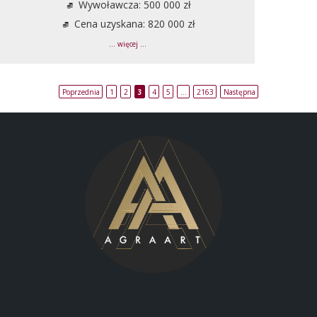
Wywoławcza: 500 000 zł
Cena uzyskana: 820 000 zł
... więcej ...
Poprzednia
1
2
3
4
5
…
2163
Następna