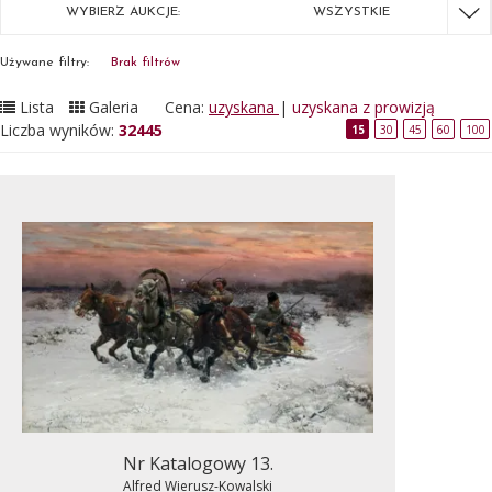
WYBIERZ AUKCJE:
WSZYSTKIE
Używane filtry:
Brak filtrów
Lista
Galeria
Cena:
uzyskana
|
uzyskana z prowizją
Liczba wyników:
32445
15
30
45
60
100
Nr Katalogowy 13.
Alfred Wierusz-Kowalski