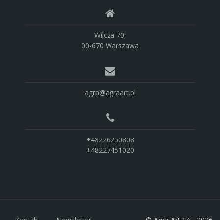
Wilcza 70,
00-670 Warszawa
agra@agraart.pl
+48226250808
+48227451020
Kontakt
Newsletter
© Agra-Art SA - 2026