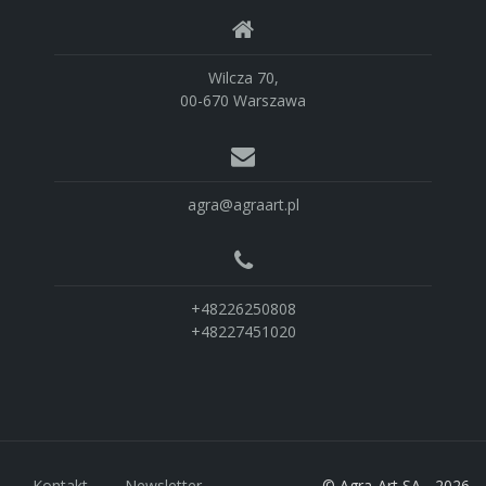
Wilcza 70,
00-670 Warszawa
agra@agraart.pl
+48226250808
+48227451020
Kontakt
Newsletter
© Agra-Art SA - 2026