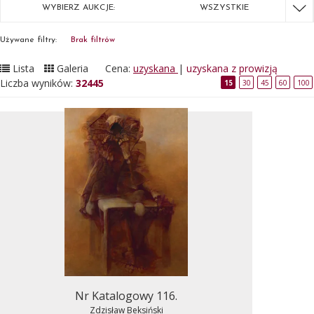
WYBIERZ AUKCJE:
WSZYSTKIE
Używane filtry:
Brak filtrów
Lista
Galeria
Cena:
uzyskana
|
uzyskana z prowizją
Liczba wyników:
32445
15
30
45
60
100
Nr Katalogowy 116.
Zdzisław Beksiński