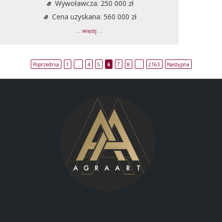
Wywoławcza: 250 000 zł
Cena uzyskana: 560 000 zł
... więcej ...
Poprzednia
1
…
4
5
6
7
8
…
2163
Następna