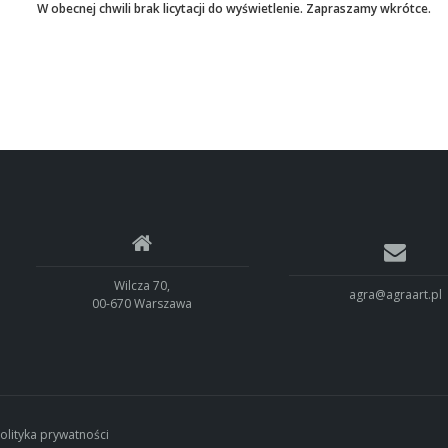
W obecnej chwili brak licytacji do wyświetlenie. Zapraszamy wkrótce.
Wilcza 70,
agra@agraart.pl
00-670 Warszawa
olityka prywatności