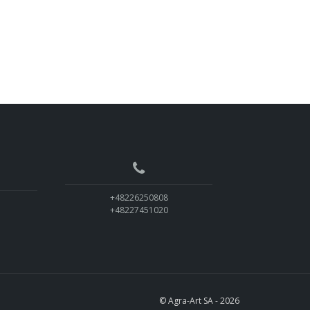
+48226250808
+48227451020
© Agra-Art SA - 2026