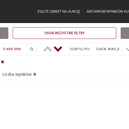
ZGŁOŚ OBIEKT NA AUKCJĘ
ARCHIWUM WYNIKÓW AU
USUŃ WSZYSTKIE FILTRY
SORTUJ PO:
DACIE AUKCJI
Liczba wyników:
0