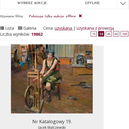
WYBIERZ AUKCJE:
OFFLINE
Używane filtry:
Pokazuje tylko aukcje: offline
Lista
Galeria
Cena:
uzyskana
|
uzyskana z prowizją
Liczba wyników:
19862
15
30
45
60
100
Nr Katalogowy 19.
Jacek Malczewski