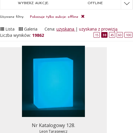
WYBIERZ AUKCJE:
OFFLINE
Używane filtry:
Pokazuje tylko aukcje: offline
Lista
Galeria
Cena:
uzyskana
|
uzyskana z prowizją
Liczba wyników:
19862
15
30
45
60
100
Nr Katalogowy 128.
Leon Tarasewicz