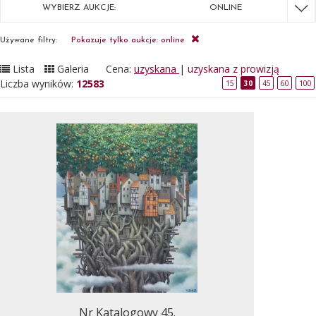
WYBIERZ AUKCJE:
ONLINE
Używane filtry:
Pokazuje tylko aukcje: online
Lista
Galeria
Cena:
uzyskana
|
uzyskana z prowizją
Liczba wyników:
12583
15
30
45
60
100
Nr Katalogowy 45.