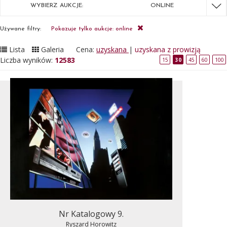
WYBIERZ AUKCJE:
ONLINE
Używane filtry:
Pokazuje tylko aukcje: online
Lista
Galeria
Cena:
uzyskana
|
uzyskana z prowizją
Liczba wyników:
12583
15
30
45
60
100
Nr Katalogowy 9.
Ryszard Horowitz