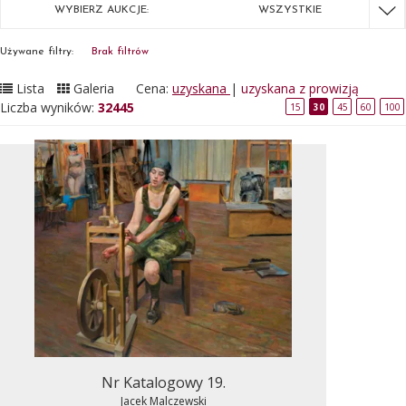
WYBIERZ AUKCJE:
WSZYSTKIE
Używane filtry:
Brak filtrów
Lista
Galeria
Cena:
uzyskana
|
uzyskana z prowizją
Liczba wyników:
32445
15
30
45
60
100
Nr Katalogowy 19.
Jacek Malczewski