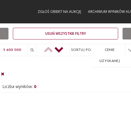
ZGŁOŚ OBIEKT NA AUKCJĘ
ARCHIWUM WYNIKÓW AU
USUŃ WSZYSTKIE FILTRY
SORTUJ PO:
CENIE
UZYSKANEJ
Liczba wyników:
0