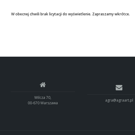
W obecnej chwili brak licytacji do wyświetlenie. Zapraszamy wkrótce.
Wilcza 70,
agra@agraart.pl
00-670 Warszawa