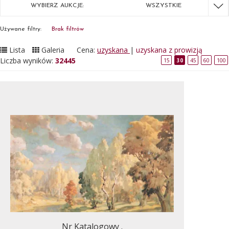
WYBIERZ AUKCJE:
WSZYSTKIE
Używane filtry:
Brak filtrów
Lista
Galeria
Cena:
uzyskana
|
uzyskana z prowizją
Liczba wyników:
32445
15
30
45
60
100
Nr Katalogowy .