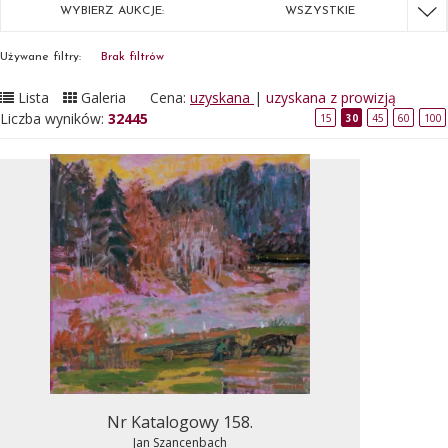
WYBIERZ AUKCJE:
WSZYSTKIE
Używane filtry:
Brak filtrów
Lista
Galeria
Cena:
uzyskana
|
uzyskana z prowizją
Liczba wyników:
32445
15
30
45
60
100
Nr Katalogowy 158.
Jan Szancenbach