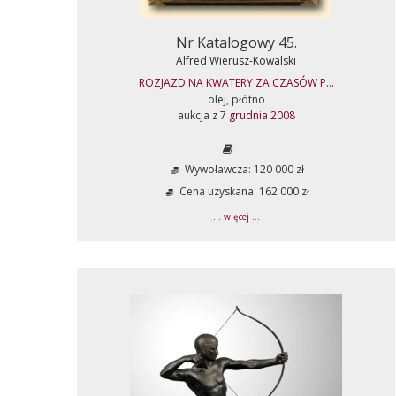
Nr Katalogowy 45.
Alfred Wierusz-Kowalski
ROZJAZD NA KWATERY ZA CZASÓW P...
olej, płótno
aukcja z
7 grudnia 2008
Wywoławcza: 120 000 zł
Cena uzyskana: 162 000 zł
... więcej ...