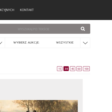
KCYJNYCH
KONTAKT
WYBIERZ AUKCJE:
WSZYSTKIE
15
30
45
60
100