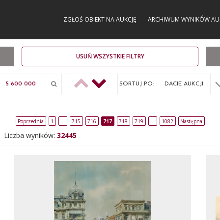
ZGŁOŚ OBIEKT NA AUKCJĘ
ARCHIWUM WYNIKÓW AU
USUŃ WSZYSTKIE FILTRY
SORTUJ PO:
DACIE AUKCJI
Poprzednia
1
…
715
716
717
718
719
…
1082
Następna
Liczba wyników:
32445