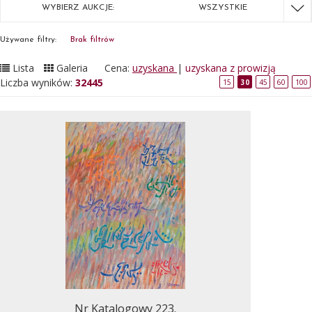
WYBIERZ AUKCJE:
WSZYSTKIE
Używane filtry:
Brak filtrów
Lista
Galeria
Cena:
uzyskana
|
uzyskana z prowizją
Liczba wyników:
32445
15
30
45
60
100
Nr Katalogowy 223.