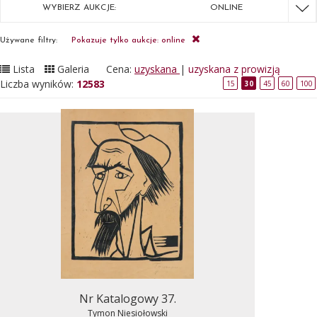
WYBIERZ AUKCJE:
ONLINE
Używane filtry:
Pokazuje tylko aukcje: online
Lista
Galeria
Cena:
uzyskana
|
uzyskana z prowizją
Liczba wyników:
12583
15
30
45
60
100
Nr Katalogowy 37.
Tymon Niesiołowski