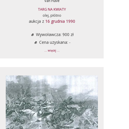
Van Have
TARG NA KWIATY
olej, płótno
aukcja z
16 grudnia 1990
Wywoławcza: 900 zł
Cena uzyskana: -
... więcej ...