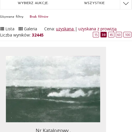
WYBIERZ AUKCJE:
WSZYSTKIE
Używane filtry:
Brak filtrów
Lista
Galeria
Cena:
uzyskana
|
uzyskana z prowizją
Liczba wyników:
32445
15
30
45
60
100
Nr Katalogowy .