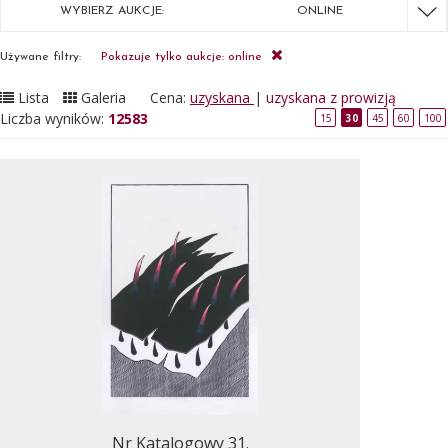
WYBIERZ AUKCJE:
ONLINE
Używane filtry:
Pokazuje tylko aukcje: online
Lista
Galeria
Cena:
uzyskana
|
uzyskana z prowizją
Liczba wyników:
12583
15
30
45
60
100
Nr Katalogowy 31.