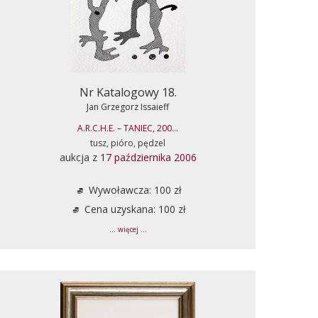
Nr Katalogowy 18.
Jan Grzegorz Issaieff
A.R.C.H.E. – TANIEC, 200...
tusz, pióro, pędzel
aukcja z
17 października 2006
Wywoławcza: 100 zł
Cena uzyskana: 100 zł
... więcej ...