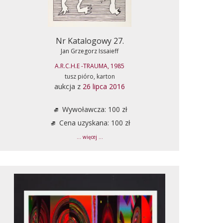
Nr Katalogowy 27.
Jan Grzegorz Issaieff
A.R.C.H.E -TRAUMA, 1985
tusz pióro, karton
aukcja z
26 lipca 2016
Wywoławcza: 100 zł
Cena uzyskana: 100 zł
... więcej ...