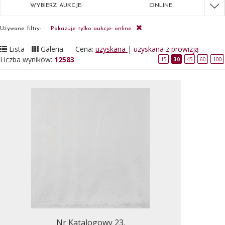
WYBIERZ AUKCJE:
ONLINE
Używane filtry:
Pokazuje tylko aukcje: online
Lista
Galeria
Cena:
uzyskana
|
uzyskana z prowizją
Liczba wyników:
12583
15
30
45
60
100
Nr Katalogowy 23.