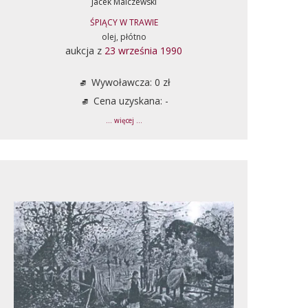
Jacek Malczewski
ŚPIĄCY W TRAWIE
olej, płótno
aukcja z
23 września 1990
Wywoławcza: 0 zł
Cena uzyskana: -
... więcej ...