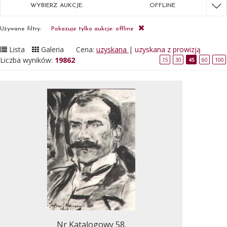
WYBIERZ AUKCJE:
OFFLINE
Używane filtry:
Pokazuje tylko aukcje: offline
Lista
Galeria
Cena:
uzyskana
|
uzyskana z prowizją
Liczba wyników:
19862
15
30
45
60
100
Nr Katalogowy 58.