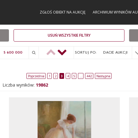
ZGŁOŚ OBIEKT NA AUKCJĘ
ARCHIWUM WYNIKÓW AU
USUŃ WSZYSTKIE FILTRY
SORTUJ PO:
DACIE AUKCJI
Poprzednia
1
2
3
4
5
…
442
Następna
Liczba wyników:
19862