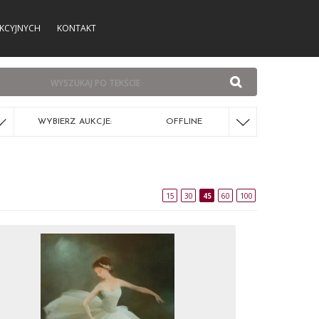
KCYJNYCH
KONTAKT
WYBIERZ AUKCJE:
OFFLINE
15
30
45
60
100