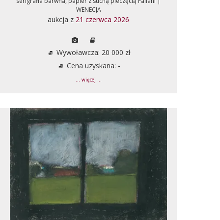
serigrafia barwna, papier z suchą pieczęcią Fallani |
WENECJA
aukcja z
21 czerwca 2026
Wywoławcza: 20 000 zł
Cena uzyskana: -
... więcej ...