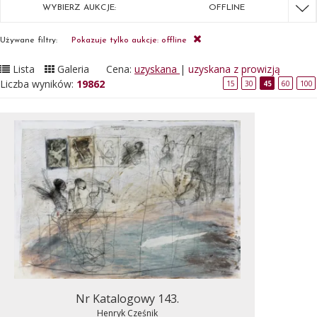
WYBIERZ AUKCJE:
OFFLINE
Używane filtry:
Pokazuje tylko aukcje: offline
Lista
Galeria
Cena:
uzyskana
|
uzyskana z prowizją
Liczba wyników:
19862
15
30
45
60
100
Nr Katalogowy 143.
Henryk Cześnik