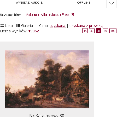
WYBIERZ AUKCJE:
OFFLINE
Używane filtry:
Pokazuje tylko aukcje: offline
Lista
Galeria
Cena:
uzyskana
|
uzyskana z prowizją
Liczba wyników:
19862
15
30
45
60
100
Nr Katalogowy 30.