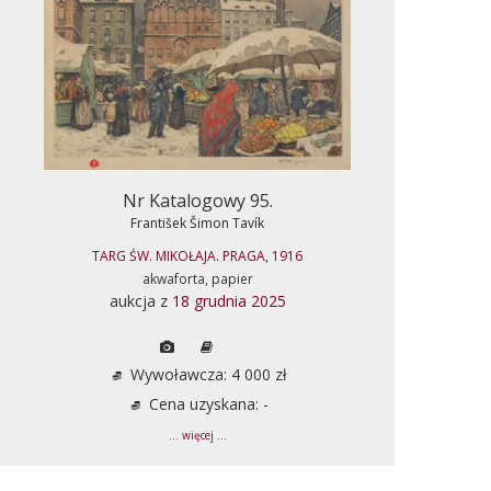
Nr Katalogowy 95.
František Šimon Tavík
TARG ŚW. MIKOŁAJA. PRAGA, 1916
akwaforta, papier
aukcja z
18 grudnia 2025
Wywoławcza: 4 000 zł
Cena uzyskana: -
... więcej ...