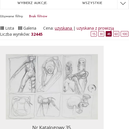
WYBIERZ AUKCJE:
WSZYSTKIE
Używane filtry:
Brak filtrów
Lista
Galeria
Cena:
uzyskana
|
uzyskana z prowizją
Liczba wyników:
32445
15
30
45
60
100
Nr Katalogowy 35.