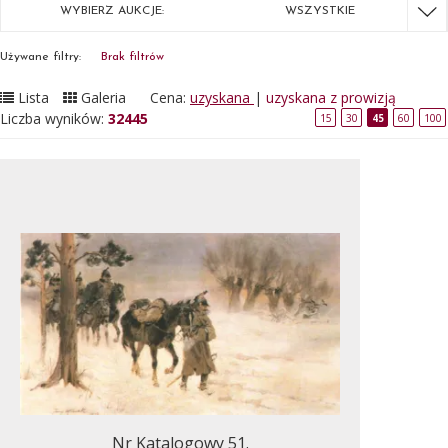
WYBIERZ AUKCJE:
WSZYSTKIE
Używane filtry:
Brak filtrów
Lista
Galeria
Cena:
uzyskana
|
uzyskana z prowizją
Liczba wyników:
32445
15
30
45
60
100
Nr Katalogowy 51.