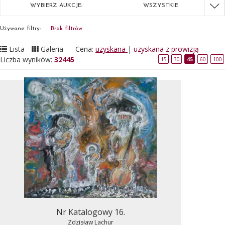
WYBIERZ AUKCJE:
WSZYSTKIE
Używane filtry:
Brak filtrów
Lista
Galeria
Cena:
uzyskana
|
uzyskana z prowizją
Liczba wyników:
32445
15
30
45
60
100
Nr Katalogowy 16.
Zdzisław Lachur