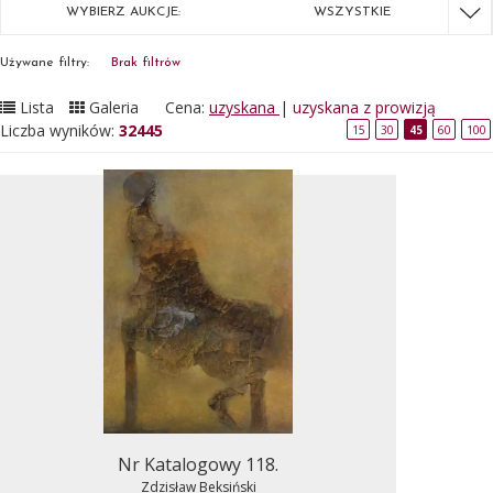
WYBIERZ AUKCJE:
WSZYSTKIE
Używane filtry:
Brak filtrów
Lista
Galeria
Cena:
uzyskana
|
uzyskana z prowizją
Liczba wyników:
32445
15
30
45
60
100
Nr Katalogowy 118.
Zdzisław Beksiński