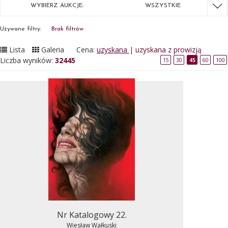
WYBIERZ AUKCJE:
WSZYSTKIE
Używane filtry:
Brak filtrów
Lista
Galeria
Cena:
uzyskana
|
uzyskana z prowizją
Liczba wyników:
32445
15
30
45
60
100
Nr Katalogowy 22.
Wiesław Wałkuski