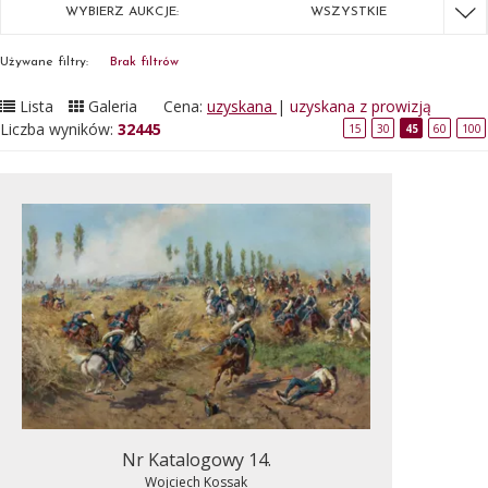
WYBIERZ AUKCJE:
WSZYSTKIE
Używane filtry:
Brak filtrów
Lista
Galeria
Cena:
uzyskana
|
uzyskana z prowizją
Liczba wyników:
32445
15
30
45
60
100
Nr Katalogowy 14.
Wojciech Kossak