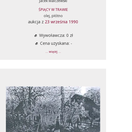
Jacek Malczewski
ŚPIĄCY W TRAWIE
olej, płótno
aukcja z
23 września 1990
Wywoławcza: 0 zł
Cena uzyskana: -
... więcej ...