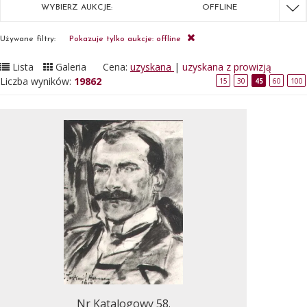
WYBIERZ AUKCJE:
OFFLINE
Używane filtry:
Pokazuje tylko aukcje: offline
Lista
Galeria
Cena:
uzyskana
|
uzyskana z prowizją
Liczba wyników:
19862
15
30
45
60
100
Nr Katalogowy 58.