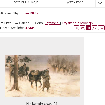
WYBIERZ AUKCJE:
WSZYSTKIE
Używane filtry:
Brak filtrów
Lista
Galeria
Cena:
uzyskana
|
uzyskana z prowizją
Liczba wyników:
32445
15
30
45
60
100
Nr Katalogowy 51.