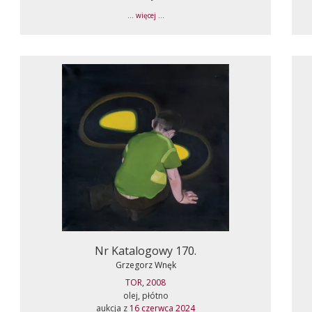
... więcej ...
Nr Katalogowy 170.
Grzegorz Wnęk
TOR, 2008
olej, płótno
aukcja z
16 czerwca 2024