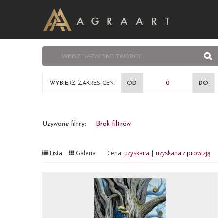
WYBIERZ ZAKRES CEN:
OD
DO
Używane filtry:
Brak filtrów
Lista
Galeria
Cena:
uzyskana
|
uzyskana z prowizją