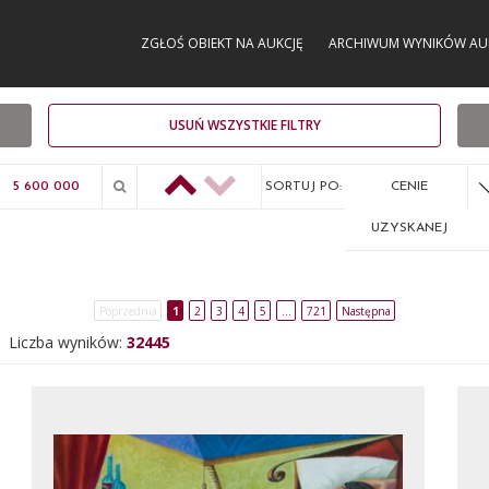
ZGŁOŚ OBIEKT NA AUKCJĘ
ARCHIWUM WYNIKÓW AU
USUŃ WSZYSTKIE FILTRY
SORTUJ PO:
CENIE
UZYSKANEJ
Poprzednia
1
2
3
4
5
…
721
Następna
Liczba wyników:
32445