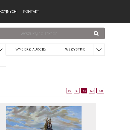
KCYJNYCH
KONTAKT
WYBIERZ AUKCJE:
WSZYSTKIE
15
30
45
60
100