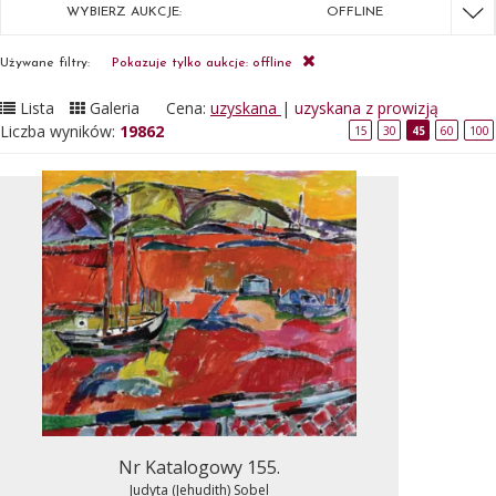
WYBIERZ AUKCJE:
OFFLINE
Używane filtry:
Pokazuje tylko aukcje: offline
Lista
Galeria
Cena:
uzyskana
|
uzyskana z prowizją
Liczba wyników:
19862
15
30
45
60
100
Nr Katalogowy 155.
Judyta (Jehudith) Sobel