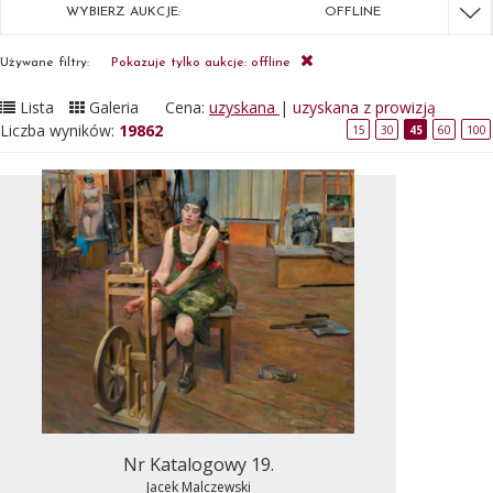
WYBIERZ AUKCJE:
OFFLINE
Używane filtry:
Pokazuje tylko aukcje: offline
Lista
Galeria
Cena:
uzyskana
|
uzyskana z prowizją
Liczba wyników:
19862
15
30
45
60
100
Nr Katalogowy 19.
Jacek Malczewski