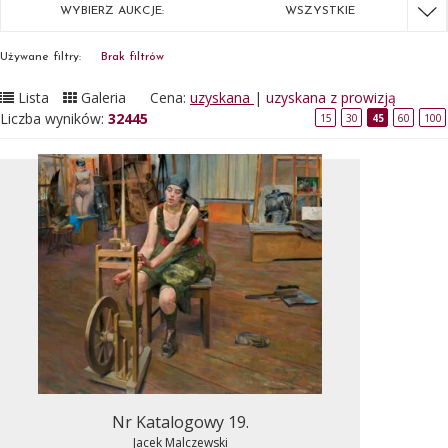
WYBIERZ AUKCJE:
WSZYSTKIE
Używane filtry:
Brak filtrów
Lista
Galeria
Cena:
uzyskana
|
uzyskana z prowizją
Liczba wyników:
32445
15
30
45
60
100
Nr Katalogowy 19.
Jacek Malczewski