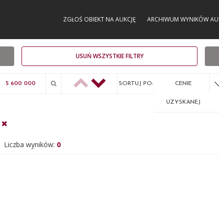
ZGŁOŚ OBIEKT NA AUKCJĘ
ARCHIWUM WYNIKÓW AU
USUŃ WSZYSTKIE FILTRY
SORTUJ PO:
CENIE
UZYSKANEJ
Liczba wyników:
0