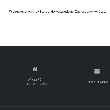
W obecnej chwili brak licytacji do wyświetlenie. Zapraszamy wkrótce.
Wilcza 70,
agra@agraart.pl
00-670 Warszawa