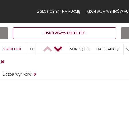
ZGŁOŚ OBIEKT NA AUKCJĘ
ARCHIWUM WYNIKÓW AU
USUŃ WSZYSTKIE FILTRY
SORTUJ PO:
DACIE AUKCJI
Liczba wyników:
0