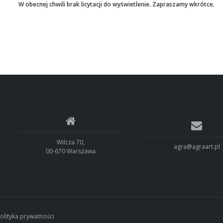
W obecnej chwili brak licytacji do wyświetlenie. Zapraszamy wkrótce.
Wilcza 70,
agra@agraart.pl
00-670 Warszawa
olityka prywatności