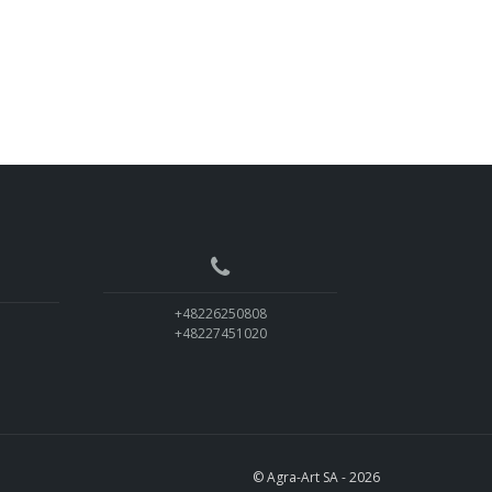
+48226250808
+48227451020
© Agra-Art SA - 2026