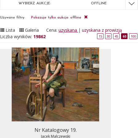
WYBIERZ AUKCJE:
OFFLINE
Używane filtry:
Pokazuje tylko aukcje: offline
Lista
Galeria
Cena:
uzyskana
|
uzyskana z prowizją
Liczba wyników:
19862
15
30
45
60
100
Nr Katalogowy 19.
Jacek Malczewski