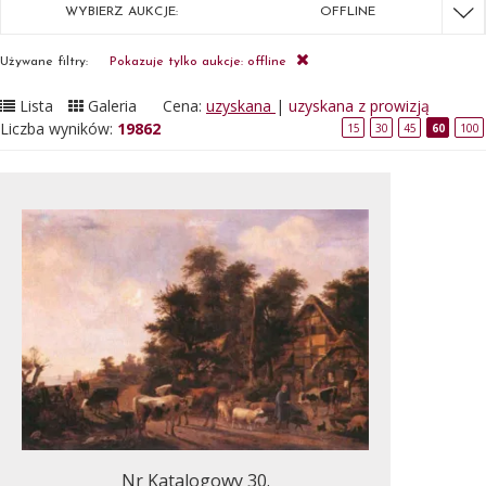
WYBIERZ AUKCJE:
OFFLINE
Używane filtry:
Pokazuje tylko aukcje: offline
Lista
Galeria
Cena:
uzyskana
|
uzyskana z prowizją
Liczba wyników:
19862
15
30
45
60
100
Nr Katalogowy 30.