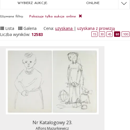
WYBIERZ AUKCJE:
ONLINE
Używane filtry:
Pokazuje tylko aukcje: online
Lista
Galeria
Cena:
uzyskana
|
uzyskana z prowizją
Liczba wyników:
12583
15
30
45
60
100
Nr Katalogowy 23.
Alfons Mazurkiewicz