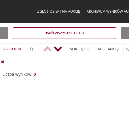
ZGŁOŚ OBIEKT NA AUKCJĘ
ARCHIWUM WYNIKÓW AU
USUŃ WSZYSTKIE FILTRY
SORTUJ PO:
DACIE AUKCJI
Liczba wyników:
0