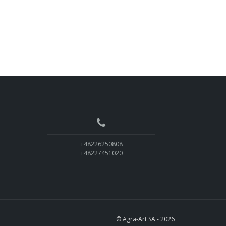
+48226250808
+48227451020
© Agra-Art SA - 2026