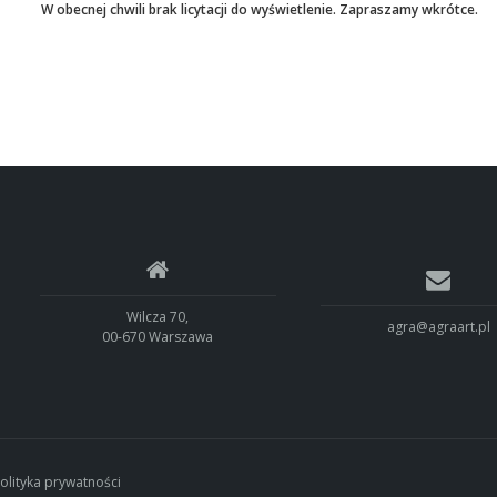
W obecnej chwili brak licytacji do wyświetlenie. Zapraszamy wkrótce.
Wilcza 70,
agra@agraart.pl
00-670 Warszawa
olityka prywatności