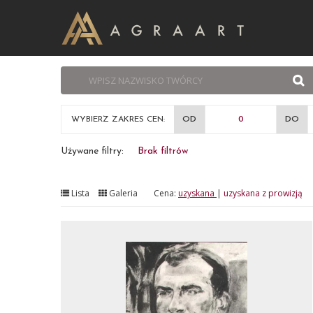
WYBIERZ ZAKRES CEN:
OD
DO
Używane filtry:
Brak filtrów
Lista
Galeria
Cena:
uzyskana
|
uzyskana z prowizją