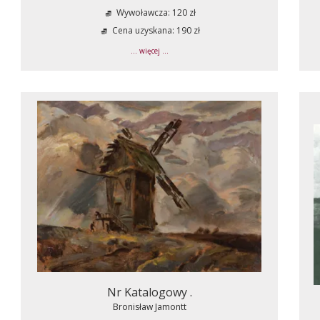
Wywoławcza: 120 zł
Cena uzyskana: 190 zł
... więcej ...
Nr Katalogowy .
Bronisław Jamontt