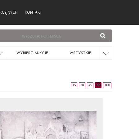
KCYJNYCH
KONTAKT
WYBIERZ AUKCJE:
WSZYSTKIE
15
30
45
60
100