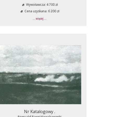
Wywoławcza: 4 700 zł
Cena uzyskana: 6 200 zł
... więcej ...
Nr Katalogowy .
Romuald Paweł Kowalczewski