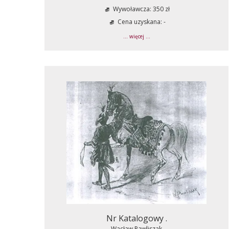
Wywoławcza: 350 zł
Cena uzyskana: -
... więcej ...
Nr Katalogowy .
Wacław Pawliszak