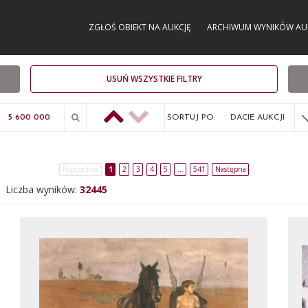
ZGŁOŚ OBIEKT NA AUKCJĘ
ARCHIWUM WYNIKÓW AU
USUŃ WSZYSTKIE FILTRY
SORTUJ PO:
DACIE AUKCJI
Poprzednia
1
2
3
4
5
…
541
Następna
Liczba wyników:
32445