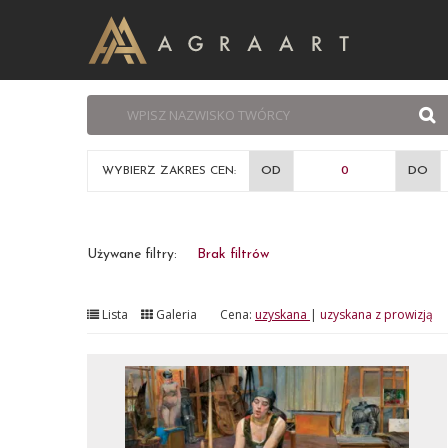
WYBIERZ ZAKRES CEN:
OD
DO
Używane filtry:
Brak filtrów
Lista
Galeria
Cena:
uzyskana
|
uzyskana z prowizją