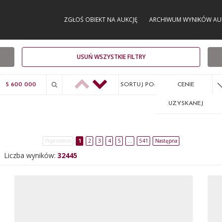
ZGŁOŚ OBIEKT NA AUKCJĘ
ARCHIWUM WYNIKÓW AU
USUŃ WSZYSTKIE FILTRY
SORTUJ PO:
CENIE
UZYSKANEJ
Poprzednia
1
2
3
4
5
…
541
Następna
Liczba wyników:
32445