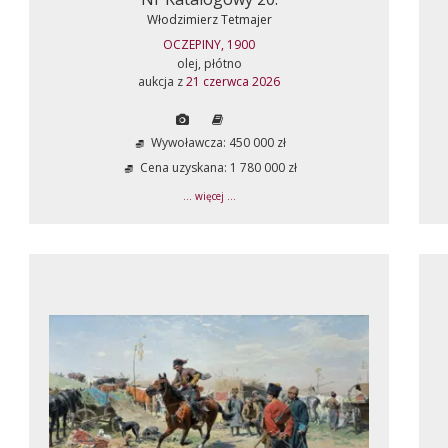
Włodzimierz Tetmajer
OCZEPINY, 1900
olej, płótno
aukcja z
21 czerwca 2026
Wywoławcza: 450 000 zł
Cena uzyskana: 1 780 000 zł
... więcej ...