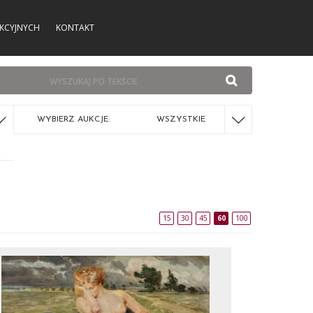
KCYJNYCH
KONTAKT
WYBIERZ AUKCJE:
WSZYSTKIE
15
30
45
60
100