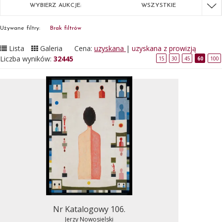
WYBIERZ AUKCJE:
WSZYSTKIE
Używane filtry:
Brak filtrów
Lista
Galeria
Cena:
uzyskana
|
uzyskana z prowizją
Liczba wyników:
32445
15
30
45
60
100
Nr Katalogowy 106.
Jerzy Nowosielski