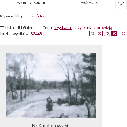
WYBIERZ AUKCJE:
WSZYSTKIE
Używane filtry:
Brak filtrów
Lista
Galeria
Cena:
uzyskana
|
uzyskana z prowizją
Liczba wyników:
32445
15
30
45
60
100
Nr Katalogowy 56.