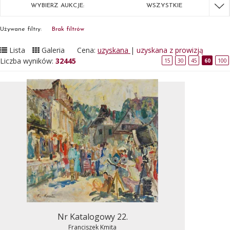
WYBIERZ AUKCJE:
WSZYSTKIE
Używane filtry:
Brak filtrów
Lista
Galeria
Cena:
uzyskana
|
uzyskana z prowizją
Liczba wyników:
32445
15
30
45
60
100
Nr Katalogowy 22.
Franciszek Kmita