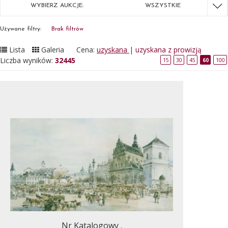
WYBIERZ AUKCJE:
WSZYSTKIE
Używane filtry:
Brak filtrów
Lista
Galeria
Cena:
uzyskana
|
uzyskana z prowizją
Liczba wyników:
32445
15
30
45
60
100
Nr Katalogowy .