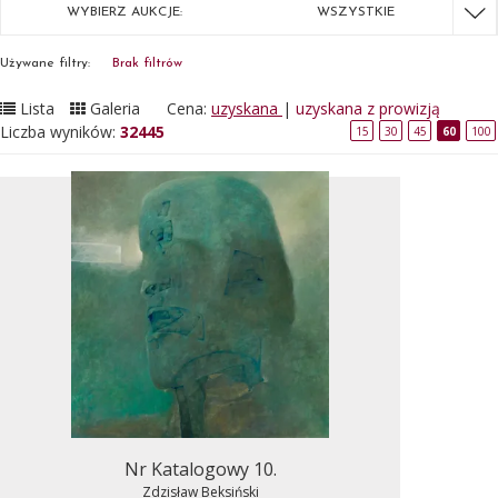
WYBIERZ AUKCJE:
WSZYSTKIE
Używane filtry:
Brak filtrów
Lista
Galeria
Cena:
uzyskana
|
uzyskana z prowizją
Liczba wyników:
32445
15
30
45
60
100
Nr Katalogowy 10.
Zdzisław Beksiński